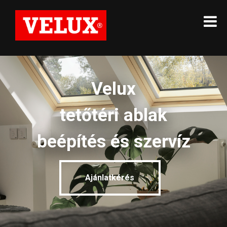
Velux
tetőtéri ablak
beépítés és szervíz
Ajánlatkérés